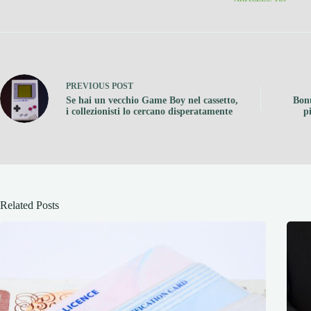
PREVIOUS
POST
Se hai un vecchio Game Boy nel cassetto,
Bonu
i collezionisti lo cercano disperatamente
p
Related Posts