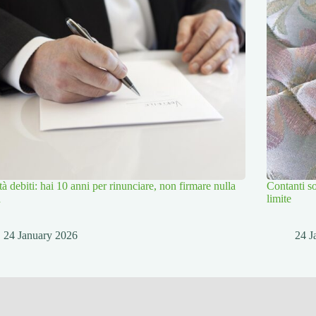
tà debiti: hai 10 anni per rinunciare, non firmare nulla
Contanti so
a
limite
24 January 2026
24 J