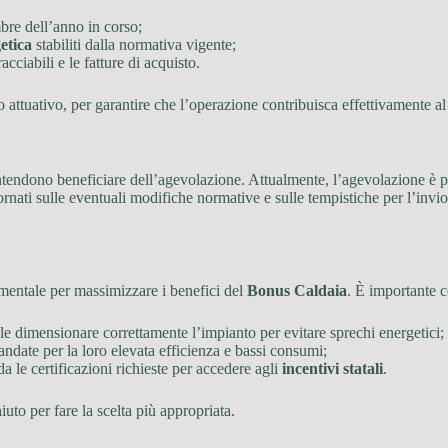
bre dell’anno in corso;
etica
stabiliti dalla normativa vigente;
ciabili e le fatture di acquisto.
to attuativo, per garantire che l’operazione contribuisca effettivamente a
ntendono beneficiare dell’agevolazione. Attualmente, l’agevolazione è 
ornati sulle eventuali modifiche normative e sulle tempistiche per l’invi
amentale per massimizzare i benefici del
Bonus Caldaia
. È importante c
e dimensionare correttamente l’impianto per evitare sprechi energetici;
date per la loro elevata efficienza e bassi consumi;
da le certificazioni richieste per accedere agli
incentivi statali
.
uto per fare la scelta più appropriata.