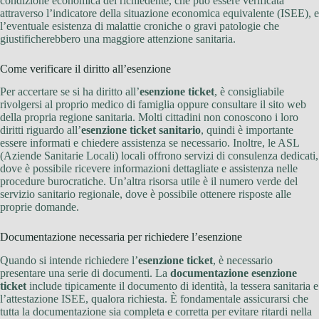
condizione economica del richiedente, che può essere verificata
attraverso l’indicatore della situazione economica equivalente (ISEE), e
l’eventuale esistenza di malattie croniche o gravi patologie che
giustificherebbero una maggiore attenzione sanitaria.
Come verificare il diritto all’esenzione
Per accertare se si ha diritto all’
esenzione ticket
, è consigliabile
rivolgersi al proprio medico di famiglia oppure consultare il sito web
della propria regione sanitaria. Molti cittadini non conoscono i loro
diritti riguardo all’
esenzione ticket sanitario
, quindi è importante
essere informati e chiedere assistenza se necessario. Inoltre, le ASL
(Aziende Sanitarie Locali) locali offrono servizi di consulenza dedicati,
dove è possibile ricevere informazioni dettagliate e assistenza nelle
procedure burocratiche. Un’altra risorsa utile è il numero verde del
servizio sanitario regionale, dove è possibile ottenere risposte alle
proprie domande.
Documentazione necessaria per richiedere l’esenzione
Quando si intende richiedere l’
esenzione ticket
, è necessario
presentare una serie di documenti. La
documentazione esenzione
ticket
include tipicamente il documento di identità, la tessera sanitaria e
l’attestazione ISEE, qualora richiesta. È fondamentale assicurarsi che
tutta la documentazione sia completa e corretta per evitare ritardi nella