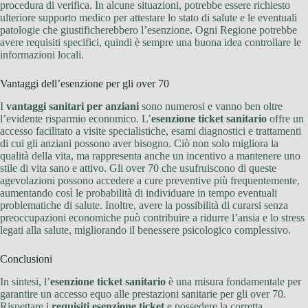
procedura di verifica. In alcune situazioni, potrebbe essere richiesto
ulteriore supporto medico per attestare lo stato di salute e le eventuali
patologie che giustificherebbero l’esenzione. Ogni Regione potrebbe
avere requisiti specifici, quindi è sempre una buona idea controllare le
informazioni locali.
Vantaggi dell’esenzione per gli over 70
I
vantaggi sanitari per anziani
sono numerosi e vanno ben oltre
l’evidente risparmio economico. L’
esenzione ticket sanitario
offre un
accesso facilitato a visite specialistiche, esami diagnostici e trattamenti
di cui gli anziani possono aver bisogno. Ciò non solo migliora la
qualità della vita, ma rappresenta anche un incentivo a mantenere uno
stile di vita sano e attivo. Gli over 70 che usufruiscono di queste
agevolazioni possono accedere a cure preventive più frequentemente,
aumentando così le probabilità di individuare in tempo eventuali
problematiche di salute. Inoltre, avere la possibilità di curarsi senza
preoccupazioni economiche può contribuire a ridurre l’ansia e lo stress
legati alla salute, migliorando il benessere psicologico complessivo.
Conclusioni
In sintesi, l’
esenzione ticket sanitario
è una misura fondamentale per
garantire un accesso equo alle prestazioni sanitarie per gli over 70.
Rispettare i
requisiti esenzione ticket
e possedere la corretta